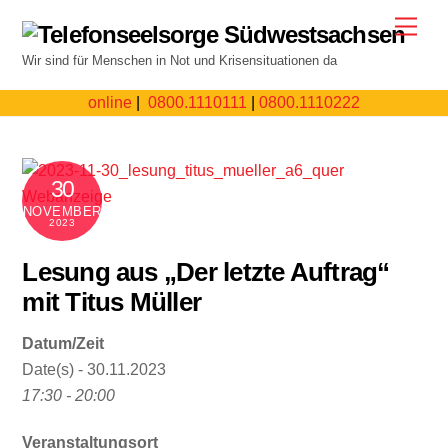
Skip
Men
to
Wir sind für Menschen in Not und Krisensituationen da
content
online
|
0800.1110111
|
0800.1110222
30
NOVEMBER
2023
Lesung aus „Der letzte Auftrag“
mit Titus Müller
Datum/Zeit
Date(s) - 30.11.2023
17:30 - 20:00
Veranstaltungsort