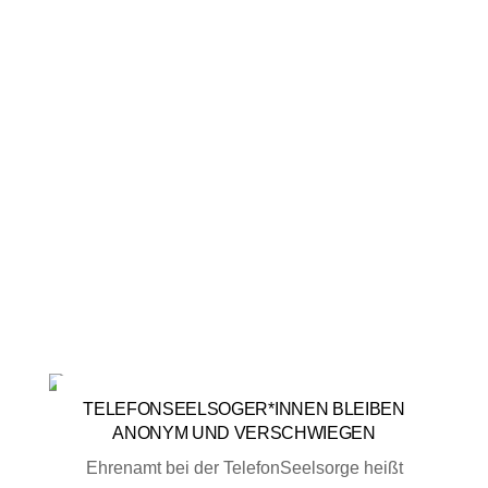
verausgaben.”
Quellen: von TelefonSeelorger*innen im Vogtland
TELEFONSEELSOGER*INNEN BLEIBEN
ANONYM UND VERSCHWIEGEN
Ehrenamt bei der TelefonSeelsorge heißt