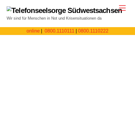
Skip
Men
to
Wir sind für Menschen in Not und Krisensituationen da
content
online
|
0800.1110111
|
0800.1110222