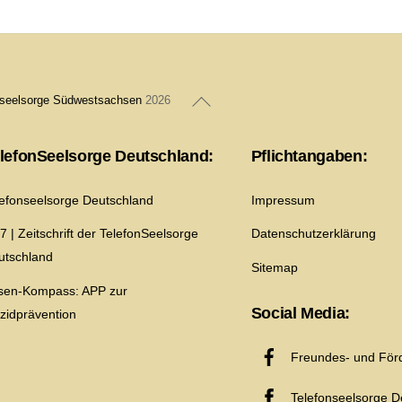
Back
nseelsorge Südwestsachsen
2026
To
Top
lefonSeelsorge Deutschland:
Pflichtangaben:
lefonseelsorge Deutschland
Impressum
7 | Zeitschrift der TelefonSeelsorge
Datenschutzerklärung
utschland
Sitemap
isen-Kompass: APP zur
Social Media:
izidprävention
Freundes- und Förd
Telefonseelsorge D