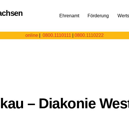
Ehrenamt
Förderung
Wert
online
|
0800.1110111
|
0800.1110222
kau – Diakonie We