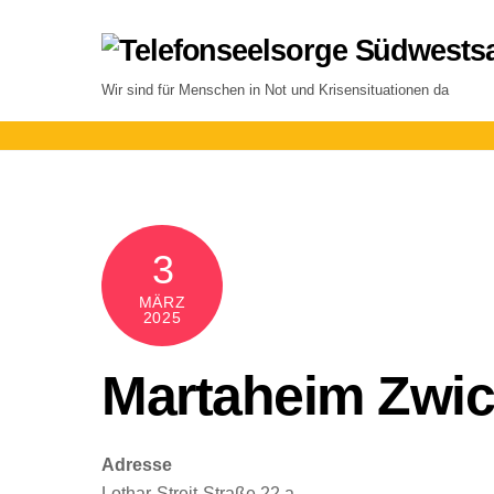
Skip
to
content
Wir sind für Menschen in Not und Krisensituationen da
3
MÄRZ
2025
Martaheim Zwic
Adresse
Lothar-Streit-Straße 22 a