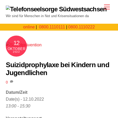
Skip
Men
to
Wir sind für Menschen in Not und Krisensituationen da
content
online
|
0800.1110111
|
0800.1110222
12
OKTOBER
2022
Suizidprophylaxe bei Kindern und
Jugendlichen
0
Datum/Zeit
Date(s) - 12.10.2022
13:00 - 15:30