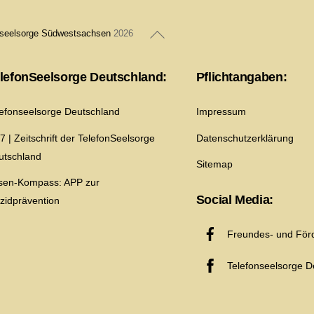
Back
nseelsorge Südwestsachsen
2026
To
Top
lefonSeelsorge Deutschland:
Pflichtangaben:
lefonseelsorge Deutschland
Impressum
7 | Zeitschrift der TelefonSeelsorge
Datenschutzerklärung
utschland
Sitemap
isen-Kompass: APP zur
Social Media:
izidprävention
Freundes- und Förd
Telefonseelsorge D