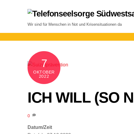
Skip
to
content
Wir sind für Menschen in Not und Krisensituationen da
7
OKTOBER
2022
ICH WILL (SO 
0
Datum/Zeit