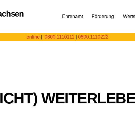
Ehrenamt
Förderung
Wert
online
|
0800.1110111
|
0800.1110222
NICHT) WEITERLEB