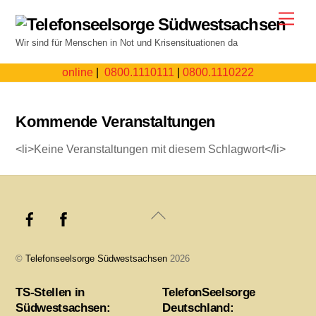
Skip
Men
to
Wir sind für Menschen in Not und Krisensituationen da
content
online
|
0800.1110111
|
0800.1110222
Kommende Veranstaltungen
<li>Keine Veranstaltungen mit diesem Schlagwort</li>
Back
To
Top
©
Telefonseelsorge Südwestsachsen
2026
TS-Stellen in
TelefonSeelsorge
Südwestsachsen:
Deutschland: