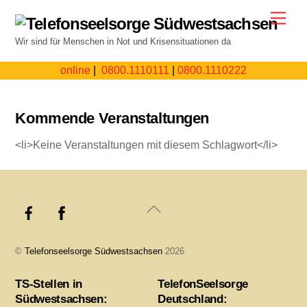
Skip
Men
to
Wir sind für Menschen in Not und Krisensituationen da
content
online
|
0800.1110111
|
0800.1110222
Kommende Veranstaltungen
<li>Keine Veranstaltungen mit diesem Schlagwort</li>
Back
To
Top
©
Telefonseelsorge Südwestsachsen
2026
TS-Stellen in
TelefonSeelsorge
Südwestsachsen:
Deutschland: