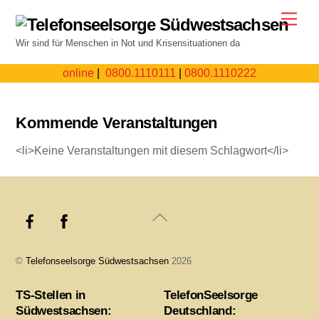
Skip
Men
to
Wir sind für Menschen in Not und Krisensituationen da
content
online
|
0800.1110111
|
0800.1110222
Kommende Veranstaltungen
<li>Keine Veranstaltungen mit diesem Schlagwort</li>
Back
To
Top
©
Telefonseelsorge Südwestsachsen
2026
TS-Stellen in
TelefonSeelsorge
Südwestsachsen:
Deutschland: