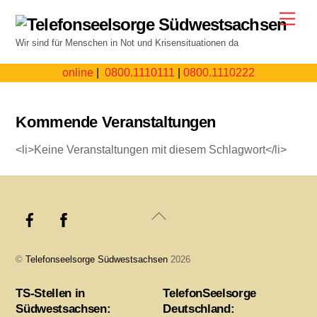
Skip
Men
to
Wir sind für Menschen in Not und Krisensituationen da
content
online
|
0800.1110111
|
0800.1110222
Kommende Veranstaltungen
<li>Keine Veranstaltungen mit diesem Schlagwort</li>
Back
To
Top
©
Telefonseelsorge Südwestsachsen
2026
TS-Stellen in
TelefonSeelsorge
Südwestsachsen:
Deutschland: