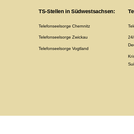
TS-Stellen in Südwestsachsen:
Te
Telefonseelsorge Chemnitz
Te
Telefonseelsorge Zwickau
24/
De
Telefonseelsorge Vogtland
Kr
Su