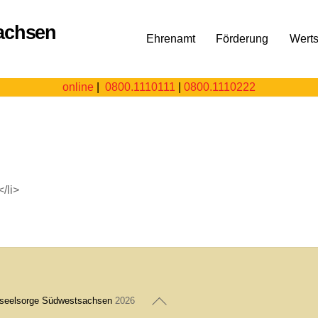
Ehrenamt
Förderung
Wert
online
|
0800.1110111
|
0800.1110222
n
/li>
Back
nseelsorge Südwestsachsen
2026
To