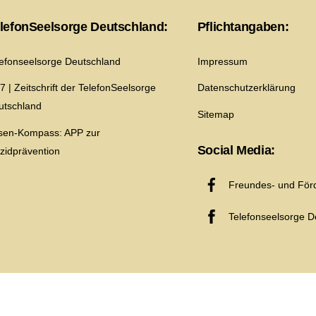
Top
lefonSeelsorge Deutschland:
Pflichtangaben:
lefonseelsorge Deutschland
Impressum
7 | Zeitschrift der TelefonSeelsorge
Datenschutzerklärung
utschland
Sitemap
isen-Kompass: APP zur
Social Media:
izidprävention
Freundes- und Förd
Telefonseelsorge D