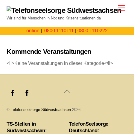
Skip
Men
to
Wir sind für Menschen in Not und Krisensituationen da
content
online
|
0800.1110111
|
0800.1110222
Kommende Veranstaltungen
<li>Keine Veranstaltungen in dieser Kategorie</li>
Back
To
Top
©
Telefonseelsorge Südwestsachsen
2026
TS-Stellen in
TelefonSeelsorge
Südwestsachsen:
Deutschland: