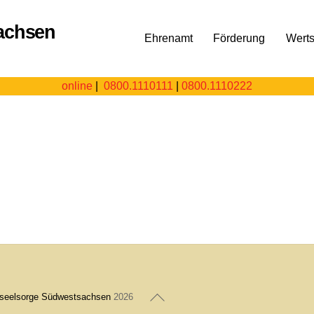
Ehrenamt
Förderung
Wert
online
|
0800.1110111
|
0800.1110222
n
Back
nseelsorge Südwestsachsen
2026
To