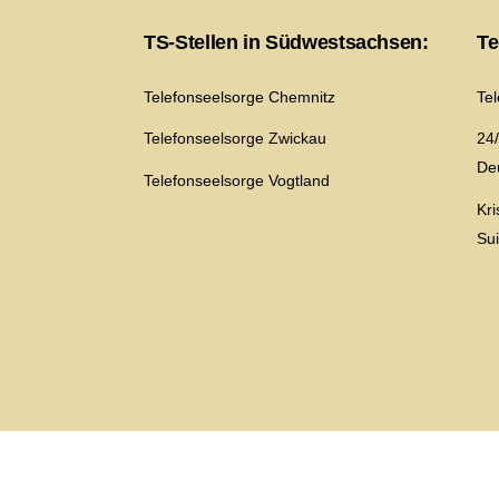
TS-Stellen in Südwestsachsen:
Te
Telefonseelsorge Chemnitz
Te
Telefonseelsorge Zwickau
24/
De
Telefonseelsorge Vogtland
Kr
Su