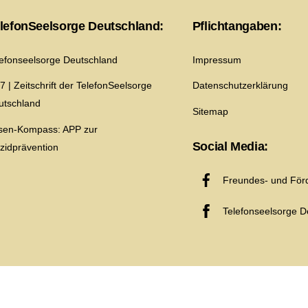
Top
lefonSeelsorge Deutschland:
Pflichtangaben:
lefonseelsorge Deutschland
Impressum
7 | Zeitschrift der TelefonSeelsorge
Datenschutzerklärung
utschland
Sitemap
isen-Kompass: APP zur
Social Media:
izidprävention
Freundes- und Förd
Telefonseelsorge D